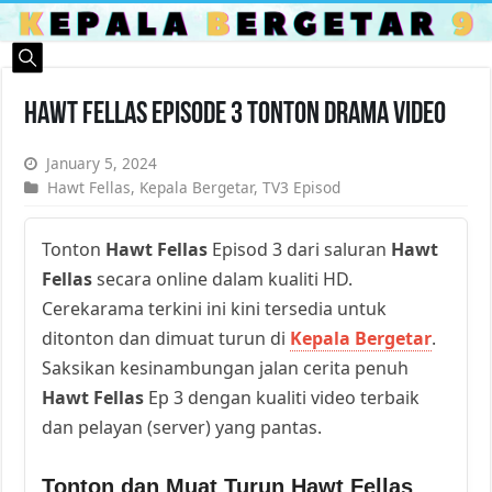
Hawt Fellas Episode 3 Tonton Drama Video
January 5, 2024
Hawt Fellas
,
Kepala Bergetar
,
TV3 Episod
Tonton
Hawt Fellas
Episod 3 dari saluran
Hawt
Fellas
secara online dalam kualiti HD.
Cerekarama terkini ini kini tersedia untuk
ditonton dan dimuat turun di
Kepala Bergetar
.
Saksikan kesinambungan jalan cerita penuh
Hawt Fellas
Ep 3 dengan kualiti video terbaik
dan pelayan (server) yang pantas.
Tonton dan Muat Turun Hawt Fellas