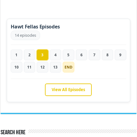
Hawt Fellas Episodes
14 episodes
1
2
3
4
5
6
7
8
9
10
11
12
13
END
View All Episodes
Search Here