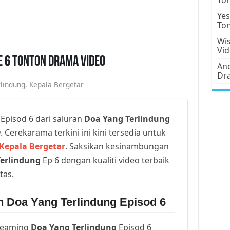
Yes
To
Wis
Vi
e 6 Tonton Drama Video
Ano
Dr
lindung
,
Kepala Bergetar
Episod 6 dari saluran
Doa Yang Terlindung
. Cerekarama terkini ini kini tersedia untuk
Kepala Bergetar
. Saksikan kesinambungan
erlindung
Ep 6 dengan kualiti video terbaik
tas.
n Doa Yang Terlindung Episod 6
reaming
Doa Yang Terlindung
Episod 6