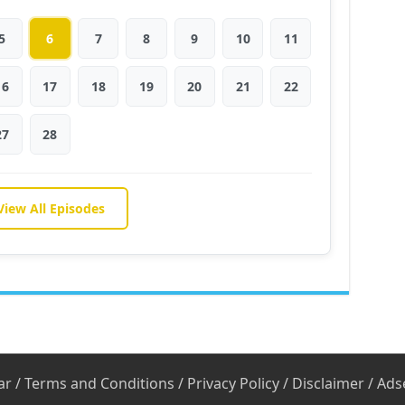
5
6
7
8
9
10
11
16
17
18
19
20
21
22
27
28
View All Episodes
ar
/
Terms and Conditions
/
Privacy Policy
/
Disclaimer
/
Ads