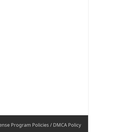
ense Program Policies
/
DMCA Policy