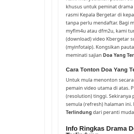
khusus untuk peminat drama 
rasmi Kepala Bergetar di kep
tanpa perlu mendaftar. Bagi m
myflm4u atau dfm2u, kami t
(download) video Kbergetar s
(myinfotaip). Kongsikan pauta
meminati sajian
Doa Yang Te
Cara Tonton Doa Yang Te
Untuk mula menonton secara 
pemain video utama di atas. 
(resolution) tinggi. Sekirany
semula (refresh) halaman ini
Terlindung
dari peranti mud
Info Ringkas Drama D