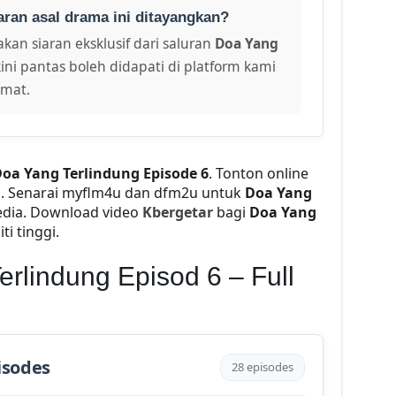
aran asal drama ini ditayangkan?
kan siaran eksklusif dari saluran
Doa Yang
ini pantas boleh didapati di platform kami
amat.
oa Yang Terlindung Episode 6
. Tonton online
a
. Senarai myflm4u dan dfm2u untuk
Doa Yang
edia. Download video
Kbergetar
bagi
Doa Yang
ti tinggi.
rlindung Episod 6 – Full
isodes
28 episodes