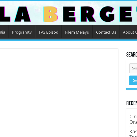
Ria
Programtv
TV3 Episod
Filem Melayu
Contact Us
About 
Sear
Rece
Cin
Dr
Kas
To