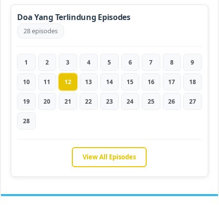
Doa Yang Terlindung Episodes
28 episodes
1
2
3
4
5
6
7
8
9
10
11
12
13
14
15
16
17
18
19
20
21
22
23
24
25
26
27
28
View All Episodes