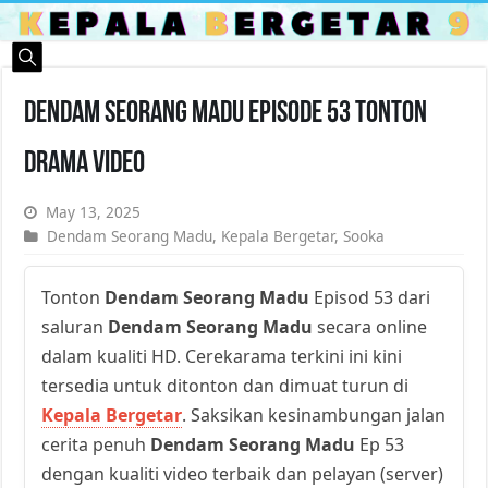
Dendam Seorang Madu Episode 53 Tonton
Drama Video
May 13, 2025
Dendam Seorang Madu
,
Kepala Bergetar
,
Sooka
Tonton
Dendam Seorang Madu
Episod 53 dari
saluran
Dendam Seorang Madu
secara online
dalam kualiti HD. Cerekarama terkini ini kini
tersedia untuk ditonton dan dimuat turun di
Kepala Bergetar
. Saksikan kesinambungan jalan
cerita penuh
Dendam Seorang Madu
Ep 53
dengan kualiti video terbaik dan pelayan (server)