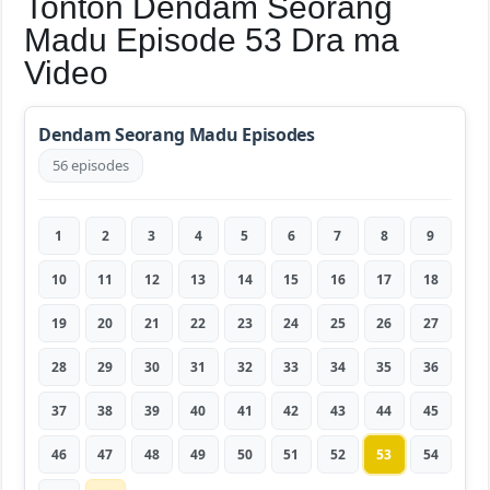
Tonton Dendam Seorang
Madu Episode 53 Dra ma
Video
Dendam Seorang Madu Episodes
56 episodes
1
2
3
4
5
6
7
8
9
10
11
12
13
14
15
16
17
18
19
20
21
22
23
24
25
26
27
28
29
30
31
32
33
34
35
36
37
38
39
40
41
42
43
44
45
46
47
48
49
50
51
52
53
54