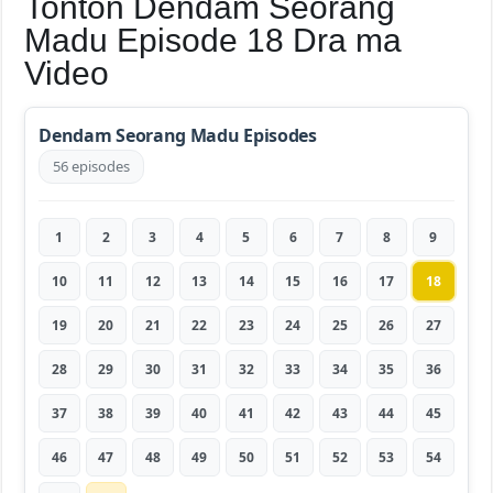
Tonton Dendam Seorang
Madu Episode 18 Dra ma
Video
Dendam Seorang Madu Episodes
56 episodes
1
2
3
4
5
6
7
8
9
10
11
12
13
14
15
16
17
18
19
20
21
22
23
24
25
26
27
28
29
30
31
32
33
34
35
36
37
38
39
40
41
42
43
44
45
46
47
48
49
50
51
52
53
54