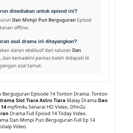
run disediakan untuk episod ini?
turun
Dan Mimpi Pun Berguguran
Episod
onan offline.
aran asal drama ini ditayangkan?
kan siaran eksklusif dari saluran
Dan
, dan kemaskini pantas boleh didapati di
ayangan asal tamat.
n Berguguran Episode 14 Tonton Drama. Tonton
rama Slot Tiara Astro Tiara
Malay Drama
Dan
 14
myflm4u Senarai HD Video. Dfm2u
uran
Drama Full Episod 14 Today Video.
ma Dan Mimpi Pun Berguguran Full Ep 14
otaip Video.