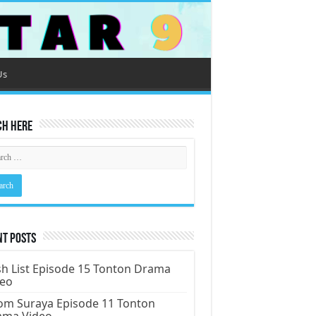
Us
ch Here
nt Posts
h List Episode 15 Tonton Drama
deo
m Suraya Episode 11 Tonton
ama Video