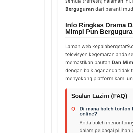
semula (refresh) halaman ini
Berguguran
dari peranti mu
Info Ringkas Drama D
Mimpi Pun Bergugura
Laman web kepalabergetar9.c
televisyen kegemaran anda sej
memastikan pautan
Dan Mim
dengan baik agar anda tidak t
menyokong platform kami unt
Soalan Lazim (FAQ)
Di mana boleh tonton
online?
Anda boleh menontonny
dalam pelbagai pilihan 