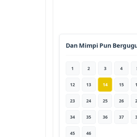
Dan Mimpi Pun Bergugu
1
2
3
4
12
13
14
15
23
24
25
26
34
35
36
37
45
46