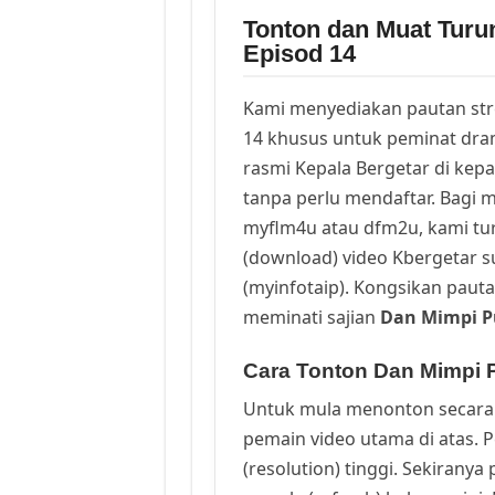
Tonton dan Muat Tur
Episod 14
Kami menyediakan pautan st
14 khusus untuk peminat dra
rasmi Kepala Bergetar di kep
tanpa perlu mendaftar. Bagi m
myflm4u atau dfm2u, kami t
(download) video Kbergetar s
(myinfotaip). Kongsikan pauta
meminati sajian
Dan Mimpi P
Cara Tonton Dan Mimpi 
Untuk mula menonton secara 
pemain video utama di atas. 
(resolution) tinggi. Sekirany