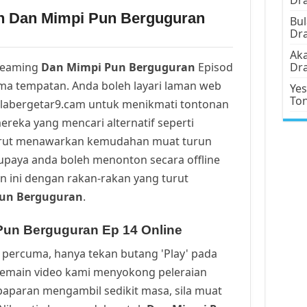
un Dan Mimpi Pun Berguguran
Bul
Dr
Aka
reaming
Dan Mimpi Pun Berguguran
Episod
Dr
ma tempatan. Anda boleh layari laman web
Yes
To
alabergetar9.cam untuk menikmati tontonan
ereka yang mencari alternatif seperti
urut menawarkan kemudahan muat turun
upaya anda boleh menonton secara offline
n ini dengan rakan-rakan yang turut
un Berguguran
.
Pun Berguguran Ep 14 Online
percuma, hanya tekan butang 'Play' pada
Pemain video kami menyokong peleraian
a paparan mengambil sedikit masa, sila muat