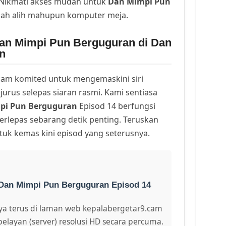
. Nikmati akses mudah untuk
Dan Mimpi Pun
dah alih mahupun komputer meja.
an Mimpi Pun Berguguran di Dan
n
am komited untuk mengemaskini siri
urus selepas siaran rasmi. Kami sentiasa
pi Pun Berguguran
Episod 14 berfungsi
erlepas sebarang detik penting. Teruskan
uk kemas kini episod yang seterusnya.
 Dan Mimpi Pun Berguguran Episod 14
a terus di laman web kepalabergetar9.cam
pelayan (server) resolusi HD secara percuma.