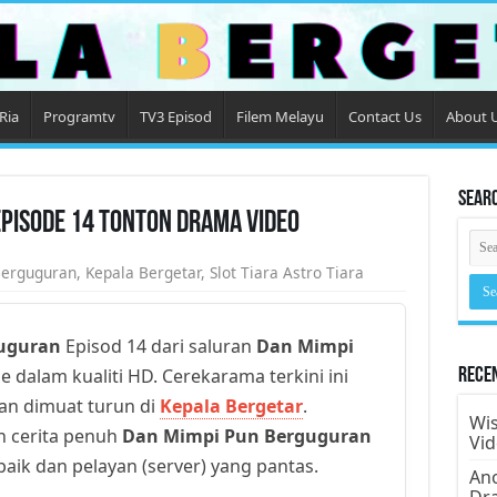
Ria
Programtv
TV3 Episod
Filem Melayu
Contact Us
About 
Sear
pisode 14 Tonton Drama Video
Berguguran
,
Kepala Bergetar
,
Slot Tiara Astro Tiara
uguran
Episod 14 dari saluran
Dan Mimpi
e dalam kualiti HD. Cerekarama terkini ini
Rece
dan dimuat turun di
Kepala Bergetar
.
Wis
n cerita penuh
Dan Mimpi Pun Berguguran
Vi
baik dan pelayan (server) yang pantas.
Ano
Dr