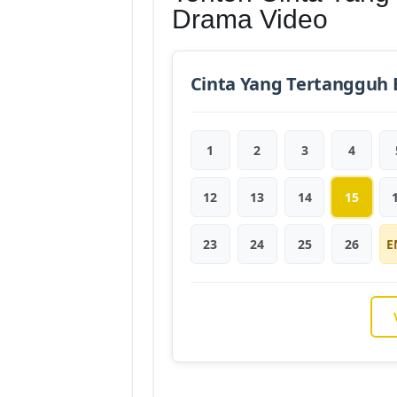
Drama Video
Cinta Yang Tertangguh 
1
2
3
4
12
13
14
15
23
24
25
26
E