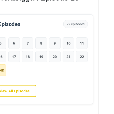
Episodes
27 episodes
5
6
7
8
9
10
11
16
17
18
19
20
21
22
ND
View All Episodes