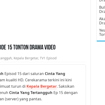
Bul
Dr
Aka
Dr
Yes
To
ode 15 Tonton Drama Video
rtangguh
,
Kepala Bergetar
,
TV1 Episod
uh
Episod 15 dari saluran
Cinta Yang
m kualiti HD. Cerekarama terkini ini kini
dimuat turun di
Kepala Bergetar
. Saksikan
penuh
Cinta Yang Tertangguh
Ep 15 dengan
yan (server) yang pantas.