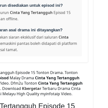
run disediakan untuk episod ini?
turun
Cinta Yang Tertangguh
Episod 15
an offline.
aran asal drama ini ditayangkan?
kan siaran eksklusif dari saluran
Cinta
kemaskini pantas boleh didapati di platform
sal tamat.
rtangguh Episode 15 Tonton Drama. Tonton
pisod
Malay Drama
Cinta Yang Tertangguh
Video. Dfm2u Tonton
Cinta Yang Tertangguh
eo. Download
Kbergetar
Terbaru Drama Cinta
i Melayu High Quality myinfotaip Video.
 Tertangguh Episode 15