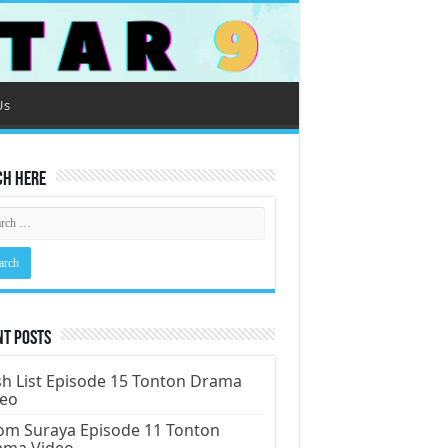
Us
ch Here
nt Posts
h List Episode 15 Tonton Drama
deo
m Suraya Episode 11 Tonton
ama Video