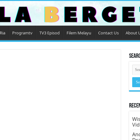
Ria
Programtv
TV3 Episod
Filem Melayu
Contact Us
About 
Sear
Rece
Wis
Vi
Ano
Dr