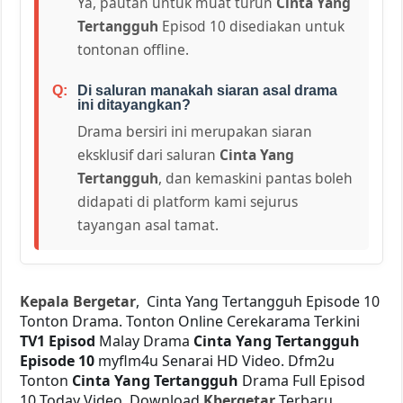
Ya, pautan untuk muat turun
Cinta Yang
Tertangguh
Episod 10 disediakan untuk
tontonan offline.
Di saluran manakah siaran asal drama
ini ditayangkan?
Drama bersiri ini merupakan siaran
eksklusif dari saluran
Cinta Yang
Tertangguh
, dan kemaskini pantas boleh
didapati di platform kami sejurus
tayangan asal tamat.
Kepala Bergetar
, Cinta Yang Tertangguh Episode 10
Tonton Drama. Tonton Online Cerekarama Terkini
TV1 Episod
Malay Drama
Cinta Yang Tertangguh
Episode 10
myflm4u Senarai HD Video. Dfm2u
Tonton
Cinta Yang Tertangguh
Drama Full Episod
10 Today Video. Download
Kbergetar
Terbaru