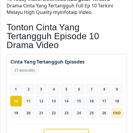
Drama Cinta Yang Tertangguh Full Ep 10 Terkini
Melayu High Quality myinfotaip Video.
Tonton Cinta Yang
Tertangguh Episode 10
Drama Video
Cinta Yang Tertangguh Episodes
27 episodes
1
2
3
4
5
6
7
8
9
10
11
12
13
14
15
16
17
18
19
20
21
22
23
24
25
26
END