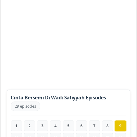
Cinta Bersemi Di Wadi Safiyyah Episodes
29 episodes
1
2
3
4
5
6
7
8
9