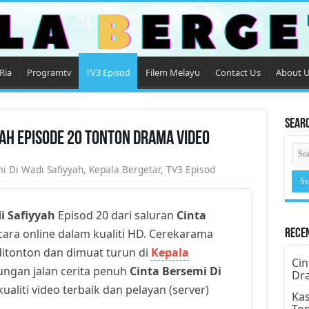
Ria
Programtv
TV3 Episod
Filem Melayu
Contact Us
About 
Sear
yah Episode 20 Tonton Drama Video
i Di Wadi Safiyyah
,
Kepala Bergetar
,
TV3 Episod
i Safiyyah
Episod 20 dari saluran
Cinta
ara online dalam kualiti HD. Cerekarama
Rece
k ditonton dan dimuat turun di
Kepala
Cin
ungan jalan cerita penuh
Cinta Bersemi Di
Dr
aliti video terbaik dan pelayan (server)
Kas
To