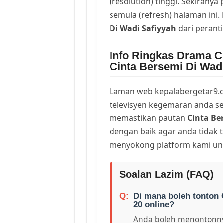
(resolution) tinggi. Sekirany
semula (refresh) halaman ini
Di Wadi Safiyyah
dari perant
Info Ringkas Drama Ci
Cinta Bersemi Di Wad
Laman web kepalabergetar9.c
televisyen kegemaran anda sej
memastikan pautan
Cinta Be
dengan baik agar anda tidak t
menyokong platform kami unt
Soalan Lazim (FAQ)
Di mana boleh tonton 
20 online?
Anda boleh menontonny