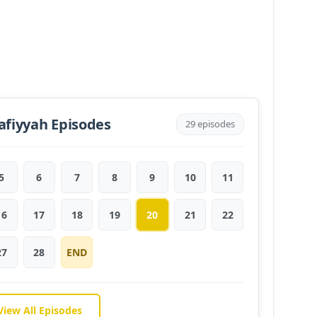
afiyyah Episodes
29 episodes
5
6
7
8
9
10
11
16
17
18
19
20
21
22
27
28
END
View All Episodes