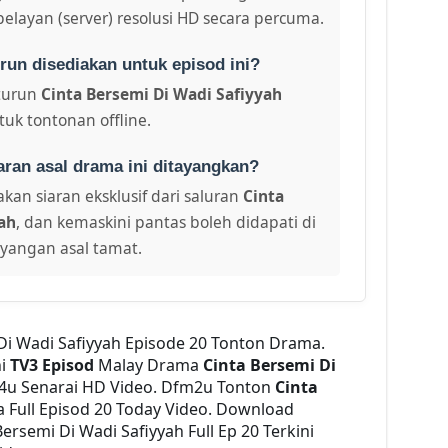
pelayan (server) resolusi HD secara percuma.
run disediakan untuk episod ini?
turun
Cinta Bersemi Di Wadi Safiyyah
tuk tontonan offline.
aran asal drama ini ditayangkan?
kan siaran eksklusif dari saluran
Cinta
ah
, dan kemaskini pantas boleh didapati di
ayangan asal tamat.
 Di Wadi Safiyyah Episode 20 Tonton Drama.
ni
TV3 Episod
Malay Drama
Cinta Bersemi Di
4u Senarai HD Video. Dfm2u Tonton
Cinta
Full Episod 20 Today Video. Download
rsemi Di Wadi Safiyyah Full Ep 20 Terkini