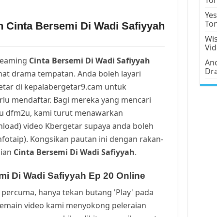
Yes
To
n Cinta Bersemi Di Wadi Safiyyah
Wis
Vi
reaming
Cinta Bersemi Di Wadi Safiyyah
Ano
Dr
at drama tempatan. Anda boleh layari
tar di kepalabergetar9.cam untuk
rlu mendaftar. Bagi mereka yang mencari
tau dfm2u, kami turut menawarkan
oad) video Kbergetar supaya anda boleh
fotaip). Kongsikan pautan ini dengan rakan-
jian
Cinta Bersemi Di Wadi Safiyyah
.
mi Di Wadi Safiyyah Ep 20 Online
percuma, hanya tekan butang 'Play' pada
Pemain video kami menyokong peleraian