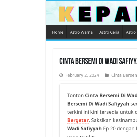
Home
Astro Warna
Astro Ceria
Astro 
Cinta Bersemi Di Wadi Safiy
February 2, 2024
Cinta Bersem
Tonton
Cinta Bersemi Di Wad
Bersemi Di Wadi Safiyyah
sec
terkini ini kini tersedia untu
Bergetar
. Saksikan kesinamb
Wadi Safiyyah
Ep 20 dengan ku
yang pantas.