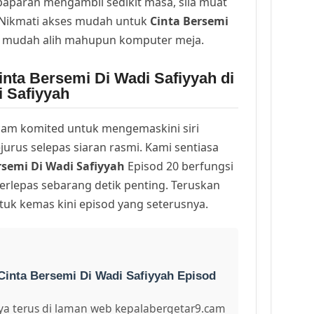
a paparan mengambil sedikit masa, sila muat
. Nikmati akses mudah untuk
Cinta Bersemi
i mudah alih mahupun komputer meja.
nta Bersemi Di Wadi Safiyyah di
i Safiyyah
am komited untuk mengemaskini siri
urus selepas siaran rasmi. Kami sentiasa
rsemi Di Wadi Safiyyah
Episod 20 berfungsi
erlepas sebarang detik penting. Teruskan
uk kemas kini episod yang seterusnya.
Cinta Bersemi Di Wadi Safiyyah Episod
a terus di laman web kepalabergetar9.cam