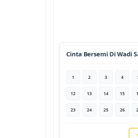
Cinta Bersemi Di Wadi S
1
2
3
4
12
13
14
15
23
24
25
26