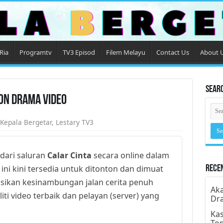
Ria
Programtv
TV3 Episod
Filem Melayu
Contact Us
About 
Sear
ton Drama Video
Kepala Bergetar
,
Lestary TV3
dari saluran
Calar Cinta
secara online dalam
 ini kini tersedia untuk ditonton dan dimuat
Rece
ksikan kesinambungan jalan cerita penuh
Aka
ti video terbaik dan pelayan (server) yang
Dr
Kas
To