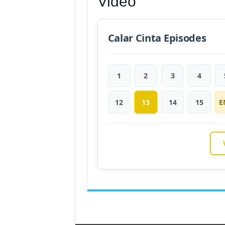
Video
Calar Cinta Episodes
1
2
3
4
12
13
14
15
E