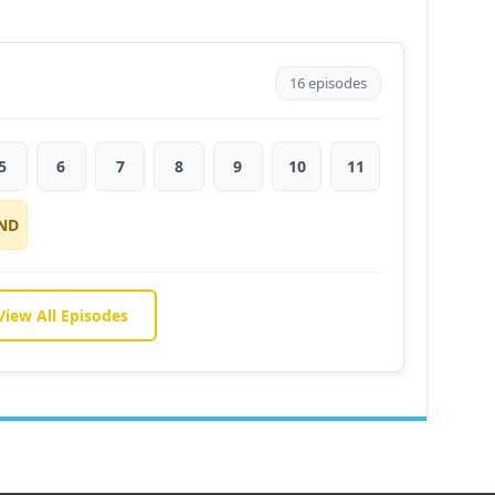
16 episodes
5
6
7
8
9
10
11
ND
View All Episodes