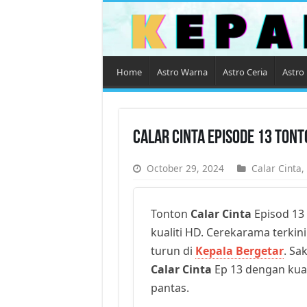
Home
Astro Warna
Astro Ceria
Astro 
Calar Cinta Episode 13 Ton
October 29, 2024
Calar Cinta
,
Tonton
Calar Cinta
Episod 13 
kualiti HD. Cerekarama terkini
turun di
Kepala Bergetar
. Sa
Calar Cinta
Ep 13 dengan kuali
pantas.