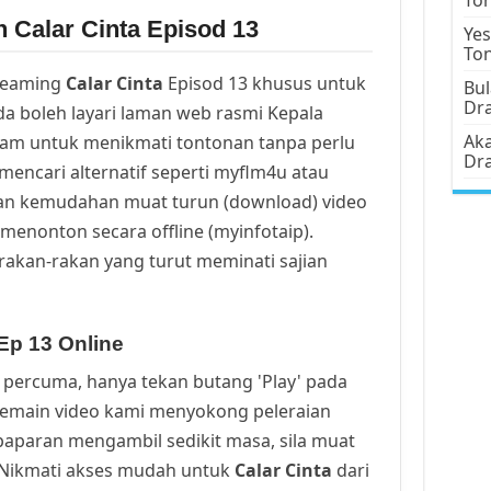
 Calar Cinta Episod 13
Yes
To
reaming
Calar Cinta
Episod 13 khusus untuk
Bul
Dr
a boleh layari laman web rasmi Kepala
Aka
cam untuk menikmati tontonan tanpa perlu
Dr
mencari alternatif seperti myflm4u atau
an kemudahan muat turun (download) video
menonton secara offline (myinfotaip).
rakan-rakan yang turut meminati sajian
Ep 13 Online
percuma, hanya tekan butang 'Play' pada
Pemain video kami menyokong peleraian
a paparan mengambil sedikit masa, sila muat
. Nikmati akses mudah untuk
Calar Cinta
dari