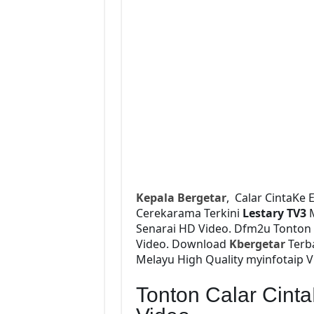
Kepala Bergetar
, Calar CintaKe
Cerekarama Terkini
Lestary TV3
M
Senarai HD Video. Dfm2u Tonton
Video. Download
Kbergetar
Terba
Melayu High Quality myinfotaip V
Tonton Calar Cint