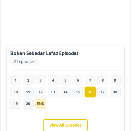
Bukan Sekadar Lafaz Episodes
21 episodes
1
2
3
4
5
6
7
8
9
10
11
12
13
14
15
16
17
18
19
20
END
View All Episodes