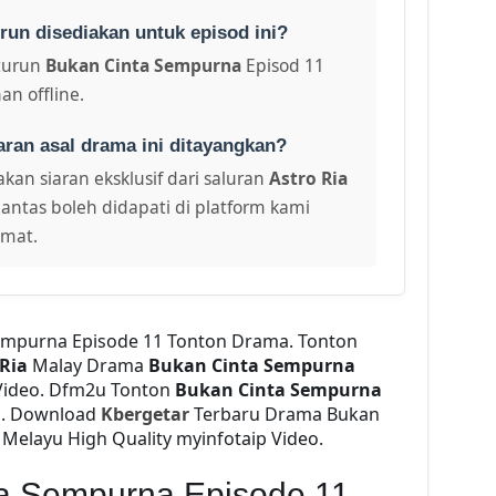
run disediakan untuk episod ini?
turun
Bukan Cinta Sempurna
Episod 11
an offline.
aran asal drama ini ditayangkan?
kan siaran eksklusif dari saluran
Astro Ria
antas boleh didapati di platform kami
amat.
empurna Episode 11 Tonton Drama. Tonton
 Ria
Malay Drama
Bukan Cinta Sempurna
Video. Dfm2u Tonton
Bukan Cinta Sempurna
eo. Download
Kbergetar
Terbaru Drama Bukan
 Melayu High Quality myinfotaip Video.
ta Sempurna Episode 11