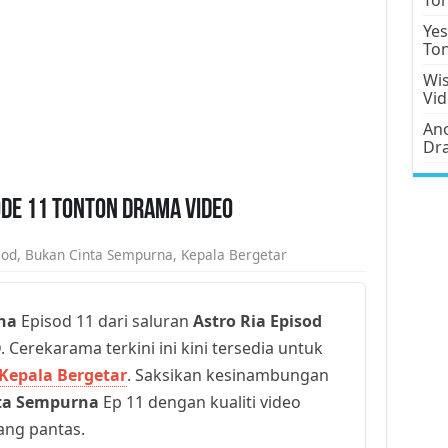
Yes
To
Wis
Vi
Ano
Dr
de 11 Tonton Drama Video
sod
,
Bukan Cinta Sempurna
,
Kepala Bergetar
na
Episod 11 dari saluran
Astro Ria Episod
. Cerekarama terkini ini kini tersedia untuk
Kepala Bergetar
. Saksikan kesinambungan
ta Sempurna
Ep 11 dengan kualiti video
yang pantas.