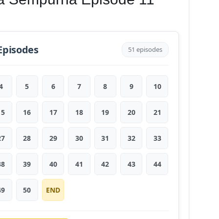
Episodes
51 episodes
4
5
6
7
8
9
10
15
16
17
18
19
20
21
27
28
29
30
31
32
33
38
39
40
41
42
43
44
49
50
END