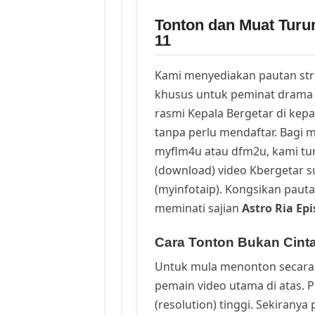
Tonton dan Muat Turu
11
Kami menyediakan pautan st
khusus untuk peminat drama 
rasmi Kepala Bergetar di kep
tanpa perlu mendaftar. Bagi m
myflm4u atau dfm2u, kami t
(download) video Kbergetar s
(myinfotaip). Kongsikan pauta
meminati sajian
Astro Ria Ep
Cara Tonton Bukan Cint
Untuk mula menonton secara 
pemain video utama di atas. 
(resolution) tinggi. Sekirany