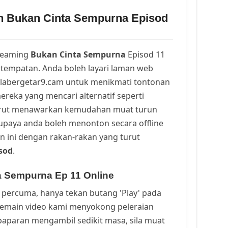
n Bukan Cinta Sempurna Episod
reaming
Bukan Cinta Sempurna
Episod 11
tempatan. Anda boleh layari laman web
alabergetar9.cam untuk menikmati tontonan
ereka yang mencari alternatif seperti
urut menawarkan kemudahan muat turun
upaya anda boleh menonton secara offline
n ini dengan rakan-rakan yang turut
isod
.
a Sempurna Ep 11 Online
percuma, hanya tekan butang 'Play' pada
Pemain video kami menyokong peleraian
a paparan mengambil sedikit masa, sila muat