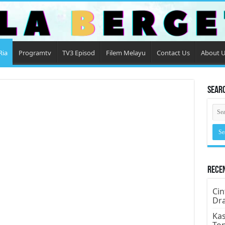
Ria
Programtv
TV3 Episod
Filem Melayu
Contact Us
About 
Sear
Rece
Cin
Dr
Kas
To