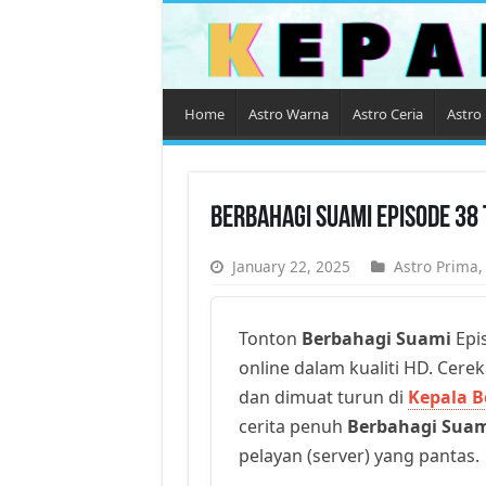
Home
Astro Warna
Astro Ceria
Astro 
Berbahagi Suami Episode 38
January 22, 2025
Astro Prima
Tonton
Berbahagi Suami
Epis
online dalam kualiti HD. Cerek
dan dimuat turun di
Kepala B
cerita penuh
Berbahagi Sua
pelayan (server) yang pantas.