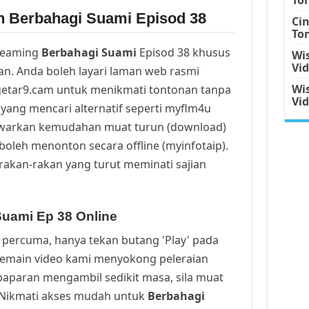
n Berbahagi Suami Episod 38
Ci
To
reaming
Berbahagi Suami
Episod 38 khusus
Wis
Vi
n. Anda boleh layari laman web rasmi
Wis
getar9.cam untuk menikmati tontonan tanpa
Vi
yang mencari alternatif seperti myflm4u
awarkan kemudahan muat turun (download)
oleh menonton secara offline (myinfotaip).
rakan-rakan yang turut meminati sajian
Suami Ep 38 Online
percuma, hanya tekan butang 'Play' pada
Pemain video kami menyokong peleraian
a paparan mengambil sedikit masa, sila muat
. Nikmati akses mudah untuk
Berbahagi