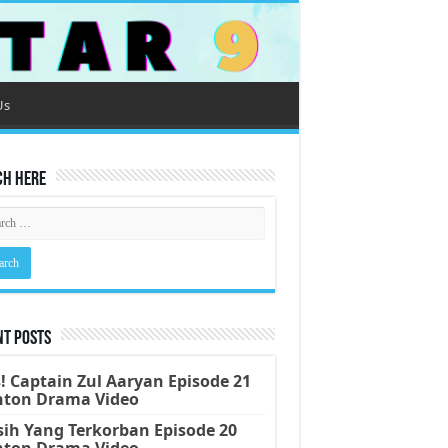
Us
ch Here
nt Posts
! Captain Zul Aaryan Episode 21
nton Drama Video
ih Yang Terkorban Episode 20
nton Drama Video