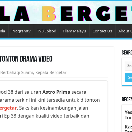
Ria
Programtv
TV3 Episod
Filem Melayu
Contact Us
About 
Sear
 Tonton Drama Video
,
Berbahagi Suami
,
Kepala Bergetar
od 38 dari saluran
Astro Prima
secara
arama terkini ini kini tersedia untuk ditonton
Rece
ergetar
. Saksikan kesinambungan jalan
Yes
mi
Ep 38 dengan kualiti video terbaik dan
To
Kas
To