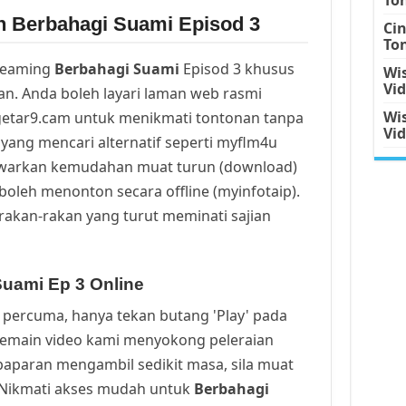
n Berbahagi Suami Episod 3
Ci
To
reaming
Berbahagi Suami
Episod 3 khusus
Wis
Vi
n. Anda boleh layari laman web rasmi
Wis
getar9.cam untuk menikmati tontonan tanpa
Vi
yang mencari alternatif seperti myflm4u
awarkan kemudahan muat turun (download)
oleh menonton secara offline (myinfotaip).
rakan-rakan yang turut meminati sajian
uami Ep 3 Online
percuma, hanya tekan butang 'Play' pada
Pemain video kami menyokong peleraian
a paparan mengambil sedikit masa, sila muat
. Nikmati akses mudah untuk
Berbahagi