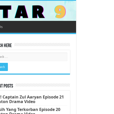
Us
ch Here
nt Posts
! Captain Zul Aaryan Episode 21
nton Drama Video
ih Yang Terkorban Episode 20
nton Drama Video