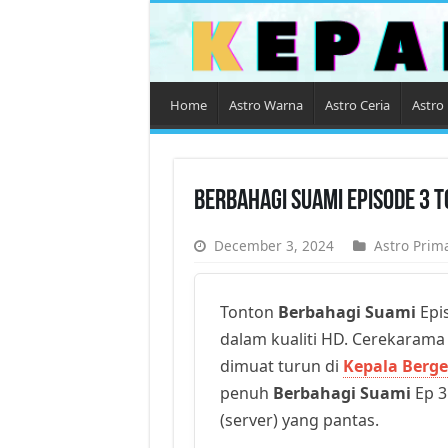
Home
Astro Warna
Astro Ceria
Astro 
Berbahagi Suami Episode 3 
December 3, 2024
Astro Prim
Tonton
Berbahagi Suami
Epis
dalam kualiti HD. Cerekarama t
dimuat turun di
Kepala Berge
penuh
Berbahagi Suami
Ep 3
(server) yang pantas.