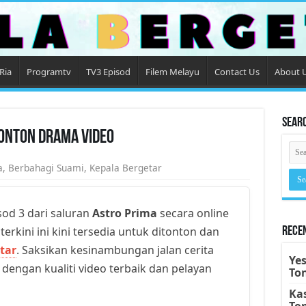
Ria
Programtv
TV3 Episod
Filem Melayu
Contact Us
About 
Sear
Tonton Drama Video
a
,
Berbahagi Suami
,
Kepala Bergetar
od 3 dari saluran
Astro Prima
secara online
erkini ini kini tersedia untuk ditonton dan
Rece
tar
. Saksikan kesinambungan jalan cerita
Yes
 dengan kualiti video terbaik dan pelayan
To
Kas
To