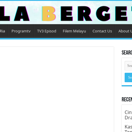
Ria
Programtv
TV3 Episod
Filem Melayu
Contact Us
About 
Sear
Rece
Cin
Dr
Kas
To