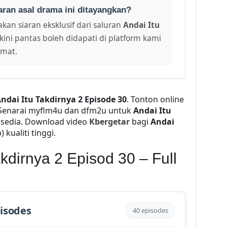
aran asal drama ini ditayangkan?
kan siaran eksklusif dari saluran
Andai Itu
kini pantas boleh didapati di platform kami
amat.
ndai Itu Takdirnya 2 Episode 30
. Tonton online
 Senarai myflm4u dan dfm2u untuk
Andai Itu
rsedia. Download video
Kbergetar
bagi
Andai
 kualiti tinggi.
akdirnya 2 Episod 30 – Full
pisodes
40 episodes