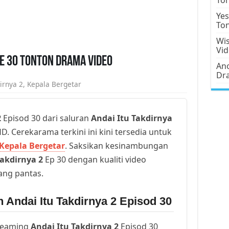
Yes
To
Wis
Vi
de 30 Tonton Drama Video
Ano
Dr
irnya 2
,
Kepala Bergetar
2
Episod 30 dari saluran
Andai Itu Takdirnya
D. Cerekarama terkini ini kini tersedia untuk
Kepala Bergetar
. Saksikan kesinambungan
Takdirnya 2
Ep 30 dengan kualiti video
yang pantas.
 Andai Itu Takdirnya 2 Episod 30
reaming
Andai Itu Takdirnya 2
Episod 30