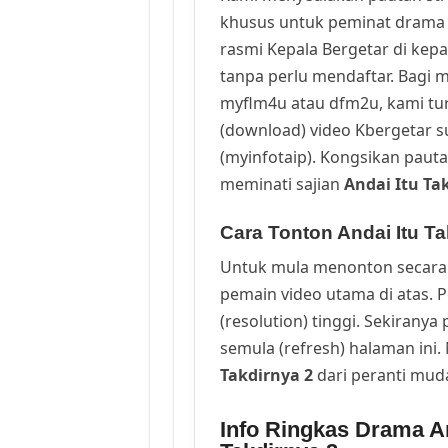
khusus untuk peminat drama 
rasmi Kepala Bergetar di kep
tanpa perlu mendaftar. Bagi m
myflm4u atau dfm2u, kami t
(download) video Kbergetar s
(myinfotaip). Kongsikan pauta
meminati sajian
Andai Itu Ta
Cara Tonton Andai Itu Ta
Untuk mula menonton secara 
pemain video utama di atas. 
(resolution) tinggi. Sekirany
semula (refresh) halaman ini
Takdirnya 2
dari peranti mud
Info Ringkas Drama And