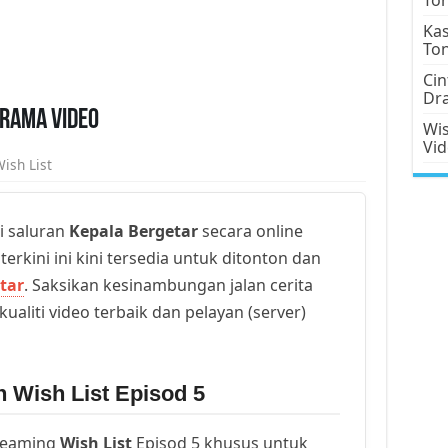
Kas
To
Cin
Dr
Drama Video
Wis
Vi
ish List
i saluran
Kepala Bergetar
secara online
erkini ini kini tersedia untuk ditonton dan
tar
. Saksikan kesinambungan jalan cerita
ualiti video terbaik dan pelayan (server)
 Wish List Episod 5
reaming
Wish List
Episod 5 khusus untuk