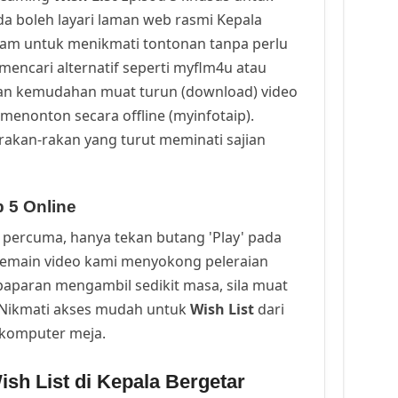
a boleh layari laman web rasmi Kepala
cam untuk menikmati tontonan tanpa perlu
mencari alternatif seperti myflm4u atau
an kemudahan muat turun (download) video
menonton secara offline (myinfotaip).
rakan-rakan yang turut meminati sajian
 5 Online
percuma, hanya tekan butang 'Play' pada
Pemain video kami menyokong peleraian
a paparan mengambil sedikit masa, sila muat
. Nikmati akses mudah untuk
Wish List
dari
 komputer meja.
sh List di Kepala Bergetar