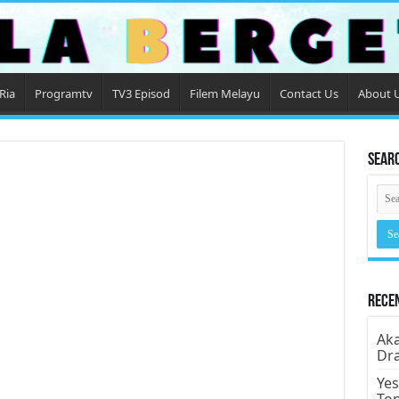
Ria
Programtv
TV3 Episod
Filem Melayu
Contact Us
About 
Sear
Rece
Aka
Dr
Yes
To