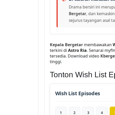
Drama bersiri ini merupa
Bergetar
, dan kemaskin
sejurus tayangan asal t
Kepala Bergetar
membawakan
W
terkini di
Astro Ria
. Senarai myf
tersedia. Download video
Kberge
tinggi.
Tonton Wish List E
Wish List Episodes
1
2
3
4