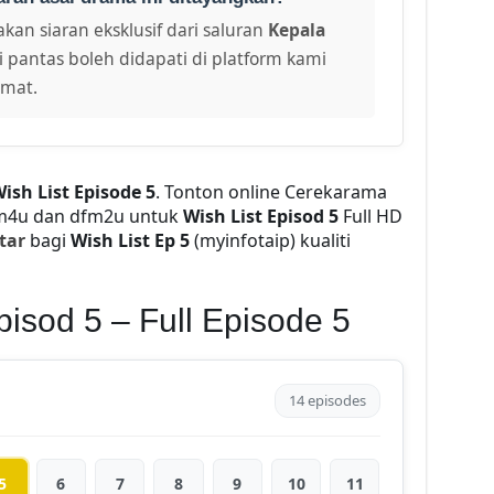
kan siaran eksklusif dari saluran
Kepala
i pantas boleh didapati di platform kami
amat.
ish List Episode 5
. Tonton online Cerekarama
lm4u dan dfm2u untuk
Wish List Episod 5
Full HD
tar
bagi
Wish List Ep 5
(myinfotaip) kualiti
pisod 5 – Full Episode 5
14 episodes
5
6
7
8
9
10
11