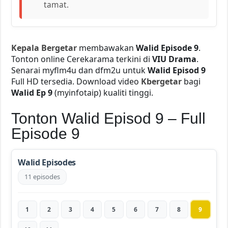
tamat.
Kepala Bergetar
membawakan
Walid Episode 9
.
Tonton online Cerekarama terkini di
VIU Drama
.
Senarai myflm4u dan dfm2u untuk
Walid Episod 9
Full HD tersedia. Download video
Kbergetar
bagi
Walid Ep 9
(myinfotaip) kualiti tinggi.
Tonton Walid Episod 9 – Full
Episode 9
Walid Episodes
11 episodes
1
2
3
4
5
6
7
8
9