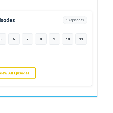
isodes
13 episodes
5
6
7
8
9
10
11
View All Episodes