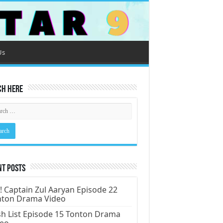
Us
ch Here
nt Posts
! Captain Zul Aaryan Episode 22
nton Drama Video
h List Episode 15 Tonton Drama
deo