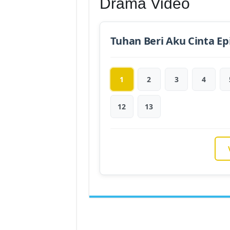
Drama Video
Tuhan Beri Aku Cinta Ep
1
2
3
4
12
13