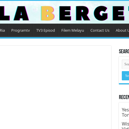
Ria
Programtv
TV3 Episod
Filem Melayu
Contact Us
About 
Sear
Rece
Yes
To
Wis
Vi