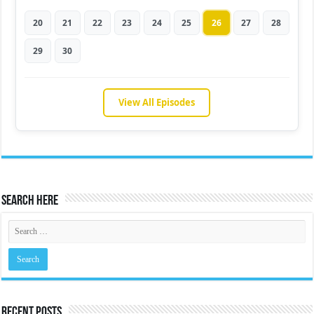
20
21
22
23
24
25
26
27
28
29
30
View All Episodes
Search Here
Recent Posts