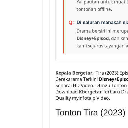
Ya, pautan untuk muat 
tontonan offline.
Di saluran manakah si
Drama bersiri ini merupa
Disney+Episod
, dan ke
kami sejurus tayangan a
Kepala Bergetar
, Tira (2023) Ep
Cerekarama Terkini
Disney+Epis
Senarai HD Video. Dfm2u Tonton
Download
Kbergetar
Terbaru Dram
Quality myinfotaip Video.
Tonton Tira (2023