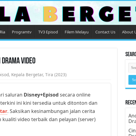
Ria
Programtv
TV3 Episod
Filem Melayu
Contact Us
About 
Sear
n Drama Video
isod
,
Kepala Bergetar
,
Tira (2023)
ri saluran
Disney+Episod
secara online
erkini ini kini tersedia untuk ditonton dan
Rece
tar
. Saksikan kesinambungan jalan cerita
Ano
kualiti video terbaik dan pelayan (server)
Dr
Cin
Dr