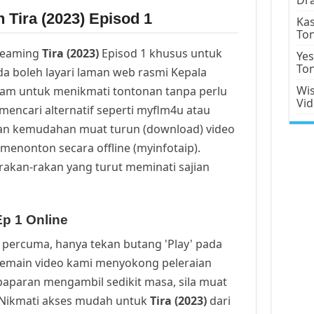
 Tira (2023) Episod 1
Kas
To
reaming
Tira (2023)
Episod 1 khusus untuk
Yes
To
a boleh layari laman web rasmi Kepala
Wis
cam untuk menikmati tontonan tanpa perlu
Vi
mencari alternatif seperti myflm4u atau
an kemudahan muat turun (download) video
menonton secara offline (myinfotaip).
rakan-rakan yang turut meminati sajian
Ep 1 Online
percuma, hanya tekan butang 'Play' pada
Pemain video kami menyokong peleraian
a paparan mengambil sedikit masa, sila muat
. Nikmati akses mudah untuk
Tira (2023)
dari