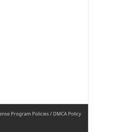
ense Program Policies
/
DMCA Policy