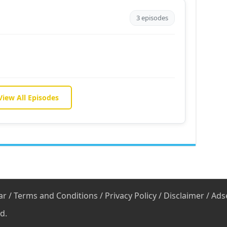
3 episodes
View All Episodes
ar
/
Terms and Conditions
/
Privacy Policy
/
Disclaimer
/
Ads
d.