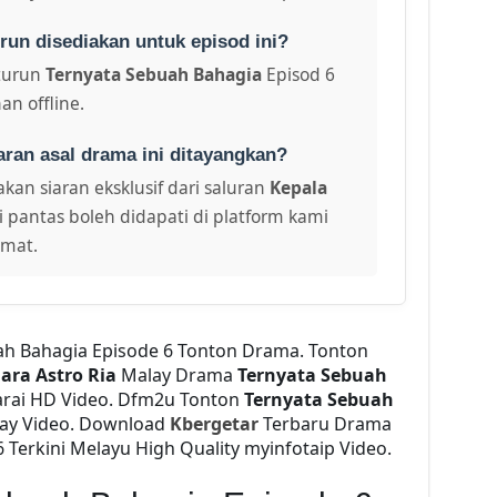
run disediakan untuk episod ini?
turun
Ternyata Sebuah Bahagia
Episod 6
an offline.
aran asal drama ini ditayangkan?
kan siaran eksklusif dari saluran
Kepala
i pantas boleh didapati di platform kami
amat.
ah Bahagia Episode 6 Tonton Drama. Tonton
iara Astro Ria
Malay Drama
Ternyata Sebuah
rai HD Video. Dfm2u Tonton
Ternyata Sebuah
day Video. Download
Kbergetar
Terbaru Drama
 Terkini Melayu High Quality myinfotaip Video.