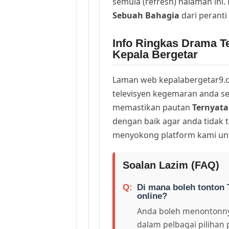
semula (refresh) halaman ini
Sebuah Bahagia
dari perant
Info Ringkas Drama T
Kepala Bergetar
Laman web kepalabergetar9.c
televisyen kegemaran anda sej
memastikan pautan
Ternyata
dengan baik agar anda tidak t
menyokong platform kami unt
Soalan Lazim (FAQ)
Di mana boleh tonton 
online?
Anda boleh menontonny
dalam pelbagai pilihan 