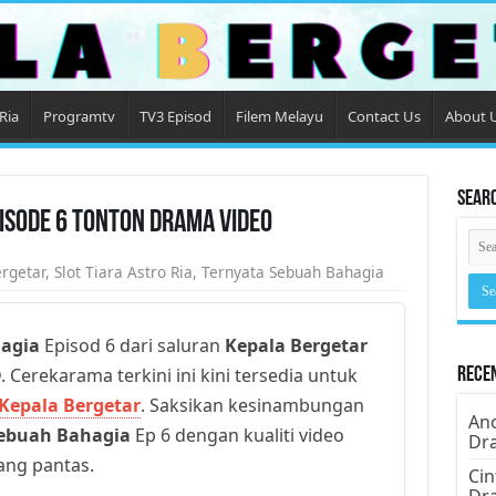
Ria
Programtv
TV3 Episod
Filem Melayu
Contact Us
About 
Sear
isode 6 Tonton Drama Video
rgetar
,
Slot Tiara Astro Ria
,
Ternyata Sebuah Bahagia
agia
Episod 6 dari saluran
Kepala Bergetar
. Cerekarama terkini ini kini tersedia untuk
Rece
Kepala Bergetar
. Saksikan kesinambungan
Ano
Sebuah Bahagia
Ep 6 dengan kualiti video
Dr
yang pantas.
Cin
Dr