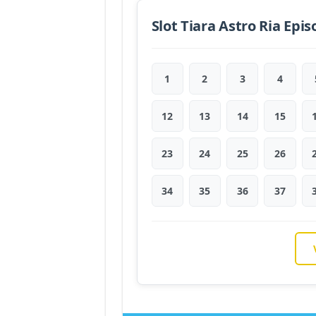
Slot Tiara Astro Ria Epi
1
2
3
4
12
13
14
15
23
24
25
26
34
35
36
37