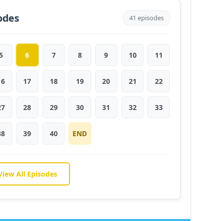
sodes
41 episodes
5
6
7
8
9
10
11
16
17
18
19
20
21
22
27
28
29
30
31
32
33
38
39
40
END
View All Episodes