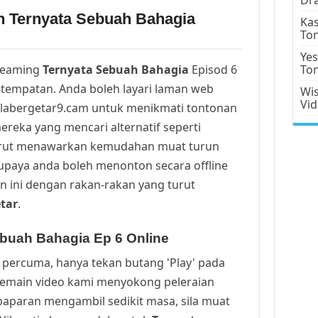
n Ternyata Sebuah Bahagia
Kas
To
Yes
reaming
Ternyata Sebuah Bahagia
Episod 6
To
tempatan. Anda boleh layari laman web
Wis
Vi
alabergetar9.cam untuk menikmati tontonan
ereka yang mencari alternatif seperti
urut menawarkan kemudahan muat turun
upaya anda boleh menonton secara offline
n ini dengan rakan-rakan yang turut
tar
.
buah Bahagia Ep 6 Online
percuma, hanya tekan butang 'Play' pada
Pemain video kami menyokong peleraian
a paparan mengambil sedikit masa, sila muat