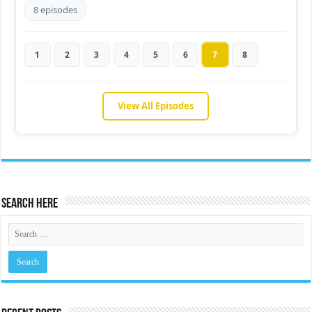
8 episodes
1
2
3
4
5
6
7
8
View All Episodes
Search Here