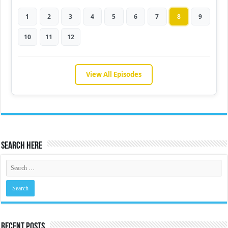
1
2
3
4
5
6
7
8
9
10
11
12
View All Episodes
Search Here
Recent Posts