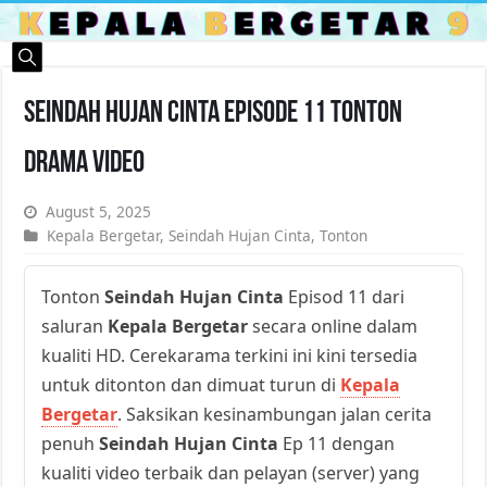
Seindah Hujan Cinta Episode 11 Tonton
Drama Video
August 5, 2025
Kepala Bergetar
,
Seindah Hujan Cinta
,
Tonton
Tonton
Seindah Hujan Cinta
Episod 11 dari
saluran
Kepala Bergetar
secara online dalam
kualiti HD. Cerekarama terkini ini kini tersedia
untuk ditonton dan dimuat turun di
Kepala
Bergetar
. Saksikan kesinambungan jalan cerita
penuh
Seindah Hujan Cinta
Ep 11 dengan
kualiti video terbaik dan pelayan (server) yang