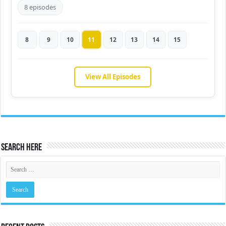
8 episodes
8
9
10
11
12
13
14
15
View All Episodes
Search Here