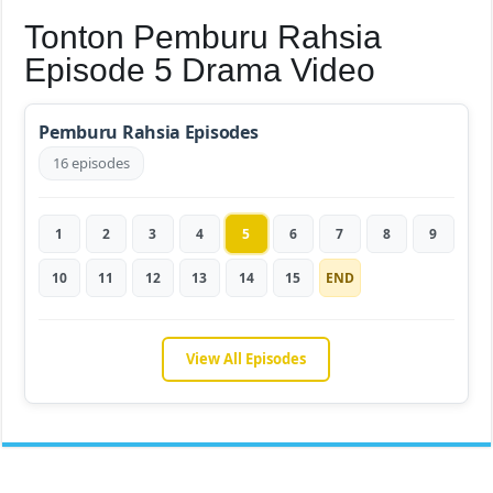
Tonton Pemburu Rahsia
Episode 5 Drama Video
Pemburu Rahsia Episodes
16 episodes
1
2
3
4
5
6
7
8
9
10
11
12
13
14
15
END
View All Episodes