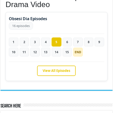
Drama Video
Obsesi Dia Episodes
16 episodes
1
2
3
4
5
6
7
8
9
10
11
12
13
14
15
END
View All Episodes
Search Here