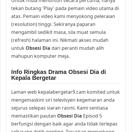
Untuk mula menonton secara percuma, hanya
tekan butang 'Play' pada pemain video utama di
atas. Pemain video kami menyokong peleraian
(resolution) tinggi. Sekiranya paparan
mengambil sedikit masa, sila muat semula
(refresh) halaman ini. Nikmati akses mudah
untuk
Obsesi Dia
dari peranti mudah alih
mahupun komputer meja.
Info Ringkas Drama Obsesi Dia di
Kepala Bergetar
Laman web kepalabergetar9.cam komited untuk
mengemaskini siri televisyen kegemaran anda
sejurus selepas siaran rasmi. Kami sentiasa
memastikan pautan
Obsesi Dia
Episod 5
berfungsi dengan baik agar anda tidak terlepas
sebarang detik penting. Teruskan menyokong