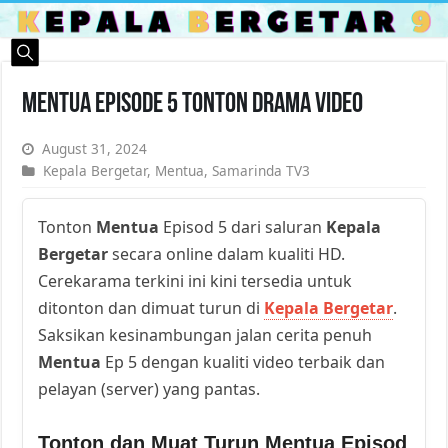
Mentua Episode 5 Tonton Drama Video
August 31, 2024
Kepala Bergetar
,
Mentua
,
Samarinda TV3
Tonton
Mentua
Episod 5 dari saluran
Kepala
Bergetar
secara online dalam kualiti HD.
Cerekarama terkini ini kini tersedia untuk
ditonton dan dimuat turun di
Kepala Bergetar
.
Saksikan kesinambungan jalan cerita penuh
Mentua
Ep 5 dengan kualiti video terbaik dan
pelayan (server) yang pantas.
Tonton dan Muat Turun Mentua Episod