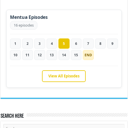
Mentua Episodes
16 episodes
1
2
3
4
5
6
7
8
9
10
11
12
13
14
15
END
View All Episodes
Search Here