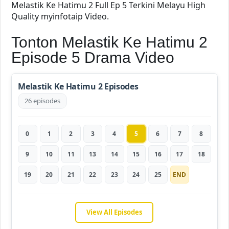
Melastik Ke Hatimu 2 Full Ep 5 Terkini Melayu High
Quality myinfotaip Video.
Tonton Melastik Ke Hatimu 2
Episode 5 Drama Video
Melastik Ke Hatimu 2 Episodes
26 episodes
0
1
2
3
4
5
6
7
8
9
10
11
13
14
15
16
17
18
19
20
21
22
23
24
25
END
View All Episodes