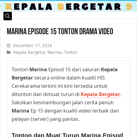
Marina Episode 15 Tonton Drama Video
December 17, 2024
Kepala Bergetar
,
Marina
,
Tonton
Tonton
Marina
Episod 15 dari saluran
Kepala
Bergetar
secara online dalam kualiti HD.
Cerekarama terkini ini kini tersedia untuk
ditonton dan dimuat turun di
Kepala Bergetar
.
Saksikan kesinambungan jalan cerita penuh
Marina
Ep 15 dengan kualiti video terbaik dan
pelayan (server) yang pantas.
Tonton dan Muat Turun Marina Episod