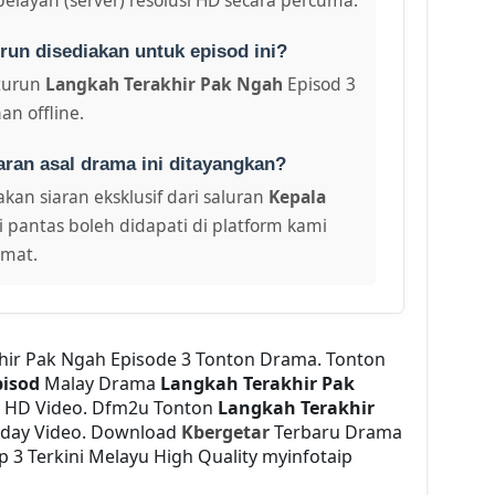
run disediakan untuk episod ini?
turun
Langkah Terakhir Pak Ngah
Episod 3
an offline.
aran asal drama ini ditayangkan?
kan siaran eksklusif dari saluran
Kepala
i pantas boleh didapati di platform kami
amat.
hir Pak Ngah Episode 3 Tonton Drama. Tonton
pisod
Malay Drama
Langkah Terakhir Pak
 HD Video. Dfm2u Tonton
Langkah Terakhir
oday Video. Download
Kbergetar
Terbaru Drama
p 3 Terkini Melayu High Quality myinfotaip