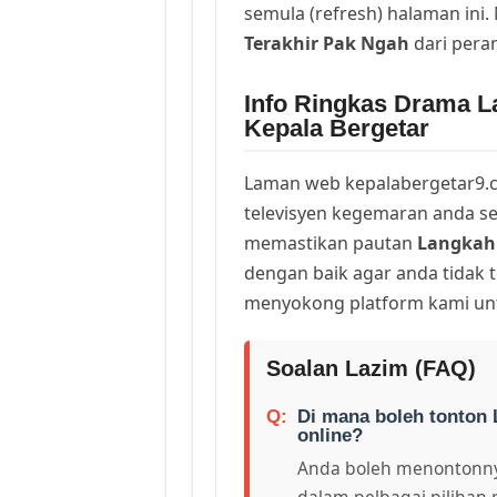
semula (refresh) halaman ini
Terakhir Pak Ngah
dari pera
Info Ringkas Drama L
Kepala Bergetar
Laman web kepalabergetar9.c
televisyen kegemaran anda sej
memastikan pautan
Langkah 
dengan baik agar anda tidak t
menyokong platform kami unt
Soalan Lazim (FAQ)
Di mana boleh tonton 
online?
Anda boleh menontonny
dalam pelbagai pilihan 