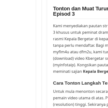
Tonton dan Muat Turu
Episod 3
Kami menyediakan pautan st
3 khusus untuk peminat dram
rasmi Kepala Bergetar di kep
tanpa perlu mendaftar. Bagi m
myflm4u atau dfm2u, kami t
(download) video Kbergetar s
(myinfotaip). Kongsikan pauta
meminati sajian
Kepala Berge
Cara Tonton Langkah Ter
Untuk mula menonton secara 
pemain video utama di atas. 
(resolution) tinggi. Sekirany