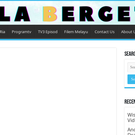
Ria
Programtv
TV3 Episod
Filem Melayu
Contact Us
About 
Sear
Rece
Wis
Vi
Ano
Dr