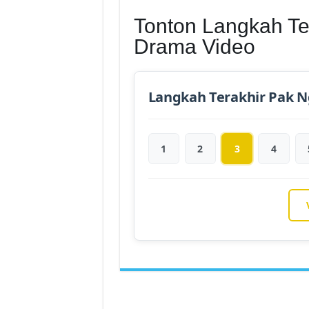
Tonton Langkah Te
Drama Video
Langkah Terakhir Pak N
1
2
3
4