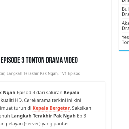
Bul
Dr
Aka
Dr
Yes
To
Episode 3 Tonton Drama Video
tar
,
Langkah Terakhir Pak Ngah
,
TV1 Episod
k Ngah
Episod 3 dari saluran
Kepala
ualiti HD. Cerekarama terkini ini kini
dimuat turun di
Kepala Bergetar
. Saksikan
penuh
Langkah Terakhir Pak Ngah
Ep 3
an pelayan (server) yang pantas.