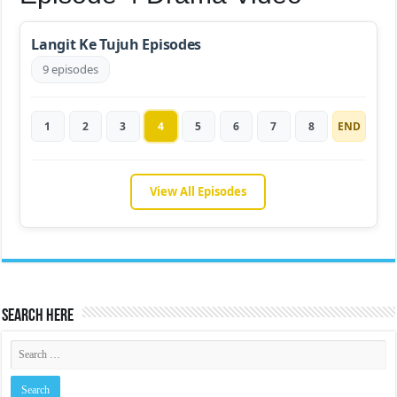
Langit Ke Tujuh Episodes
9 episodes
1
2
3
4
5
6
7
8
END
View All Episodes
Search Here