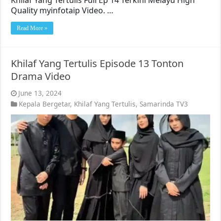
Khilaf Yang Tertulis Full Ep 14 Terkini Melayu High
Quality myinfotaip Video. …
Read More »
Khilaf Yang Tertulis Episode 13 Tonton
Drama Video
June 13, 2024
Kepala Bergetar
,
Khilaf Yang Tertulis
,
Samarinda TV3