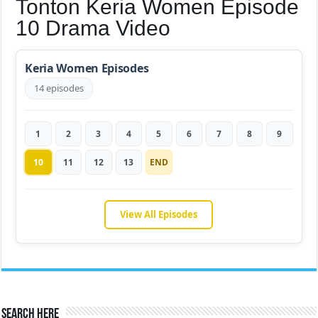
Tonton Keria Women Episode
10 Drama Video
Keria Women Episodes
14 episodes
1
2
3
4
5
6
7
8
9
10
11
12
13
END
View All Episodes
Search Here