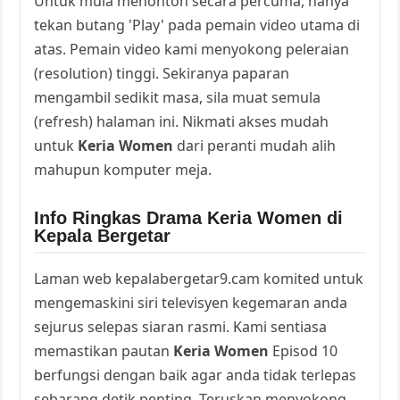
Untuk mula menonton secara percuma, hanya
tekan butang 'Play' pada pemain video utama di
atas. Pemain video kami menyokong peleraian
(resolution) tinggi. Sekiranya paparan
mengambil sedikit masa, sila muat semula
(refresh) halaman ini. Nikmati akses mudah
untuk
Keria Women
dari peranti mudah alih
mahupun komputer meja.
Info Ringkas Drama Keria Women di
Kepala Bergetar
Laman web kepalabergetar9.cam komited untuk
mengemaskini siri televisyen kegemaran anda
sejurus selepas siaran rasmi. Kami sentiasa
memastikan pautan
Keria Women
Episod 10
berfungsi dengan baik agar anda tidak terlepas
sebarang detik penting. Teruskan menyokong