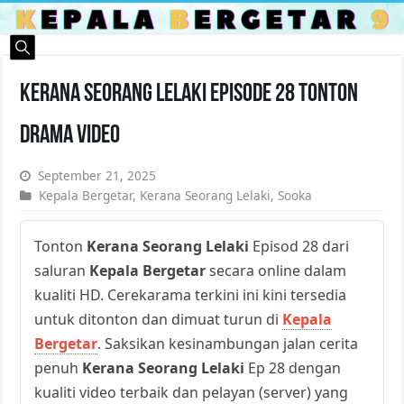
Kerana Seorang Lelaki Episode 28 Tonton
Drama Video
September 21, 2025
Kepala Bergetar
,
Kerana Seorang Lelaki
,
Sooka
Tonton
Kerana Seorang Lelaki
Episod 28 dari
saluran
Kepala Bergetar
secara online dalam
kualiti HD. Cerekarama terkini ini kini tersedia
untuk ditonton dan dimuat turun di
Kepala
Bergetar
. Saksikan kesinambungan jalan cerita
penuh
Kerana Seorang Lelaki
Ep 28 dengan
kualiti video terbaik dan pelayan (server) yang