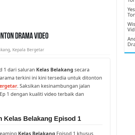
Yes
To
Wis
Vi
onton Drama Video
Ano
Dr
akang
,
Kepala Bergetar
d 1 dari saluran
Kelas Belakang
secara
arama terkini ini kini tersedia untuk ditonton
ergetar
. Saksikan kesinambungan jalan
Ep 1 dengan kualiti video terbaik dan
n Kelas Belakang Episod 1
reaming
Kelas Belakang
Episod 1 khusus