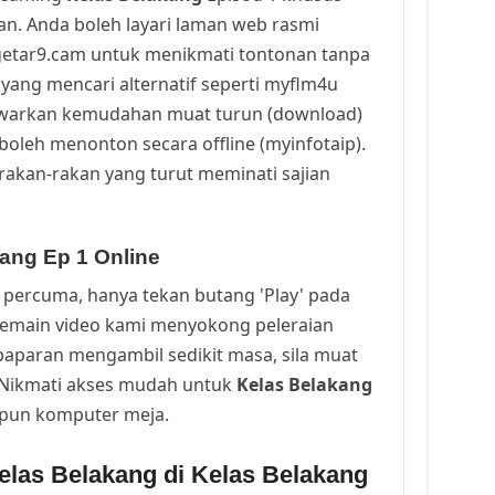
n. Anda boleh layari laman web rasmi
getar9.cam untuk menikmati tontonan tanpa
yang mencari alternatif seperti myflm4u
awarkan kemudahan muat turun (download)
oleh menonton secara offline (myinfotaip).
rakan-rakan yang turut meminati sajian
ang Ep 1 Online
percuma, hanya tekan butang 'Play' pada
Pemain video kami menyokong peleraian
a paparan mengambil sedikit masa, sila muat
. Nikmati akses mudah untuk
Kelas Belakang
upun komputer meja.
elas Belakang di Kelas Belakang