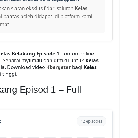
kan siaran eksklusif dari saluran
Kelas
i pantas boleh didapati di platform kami
amat.
elas Belakang Episode 1
. Tonton online
a
. Senarai myflm4u dan dfm2u untuk
Kelas
dia. Download video
Kbergetar
bagi
Kelas
 tinggi.
ang Episod 1 – Full
s
12 episodes