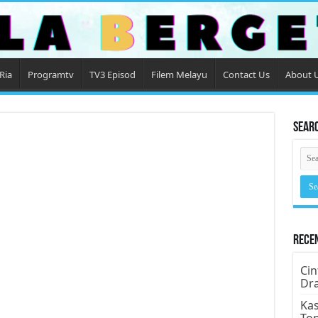
Ria
Programtv
TV3 Episod
Filem Melayu
Contact Us
About 
Sear
Rece
Cin
Dr
Kas
To