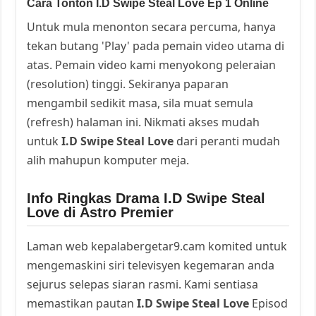
Cara Tonton I.D Swipe Steal Love Ep 1 Online
Untuk mula menonton secara percuma, hanya
tekan butang 'Play' pada pemain video utama di
atas. Pemain video kami menyokong peleraian
(resolution) tinggi. Sekiranya paparan
mengambil sedikit masa, sila muat semula
(refresh) halaman ini. Nikmati akses mudah
untuk
I.D Swipe Steal Love
dari peranti mudah
alih mahupun komputer meja.
Info Ringkas Drama I.D Swipe Steal
Love di Astro Premier
Laman web kepalabergetar9.cam komited untuk
mengemaskini siri televisyen kegemaran anda
sejurus selepas siaran rasmi. Kami sentiasa
memastikan pautan
I.D Swipe Steal Love
Episod