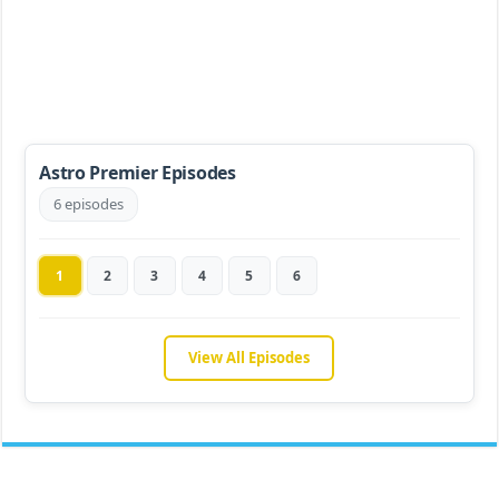
Astro Premier Episodes
6 episodes
1
2
3
4
5
6
View All Episodes