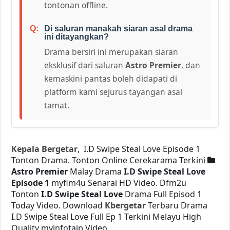
tontonan offline.
Di saluran manakah siaran asal drama
ini ditayangkan?
Drama bersiri ini merupakan siaran
eksklusif dari saluran
Astro Premier
, dan
kemaskini pantas boleh didapati di
platform kami sejurus tayangan asal
tamat.
Kepala Bergetar
, I.D Swipe Steal Love Episode 1
Tonton Drama. Tonton Online Cerekarama Terkini
Astro Premier
Malay Drama
I.D Swipe Steal Love
Episode 1
myflm4u Senarai HD Video. Dfm2u
Tonton
I.D Swipe Steal Love
Drama Full Episod 1
Today Video. Download
Kbergetar
Terbaru Drama
I.D Swipe Steal Love Full Ep 1 Terkini Melayu High
Quality myinfotaip Video.