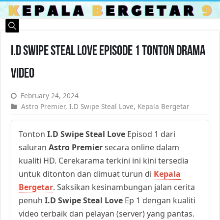
I.D Swipe Steal Love Episode 1 Tonton Drama
Video
February 24, 2024
Astro Premier
,
I.D Swipe Steal Love
,
Kepala Bergetar
Tonton
I.D Swipe Steal Love
Episod 1 dari
saluran
Astro Premier
secara online dalam
kualiti HD. Cerekarama terkini ini kini tersedia
untuk ditonton dan dimuat turun di
Kepala
Bergetar
. Saksikan kesinambungan jalan cerita
penuh
I.D Swipe Steal Love
Ep 1 dengan kualiti
video terbaik dan pelayan (server) yang pantas.