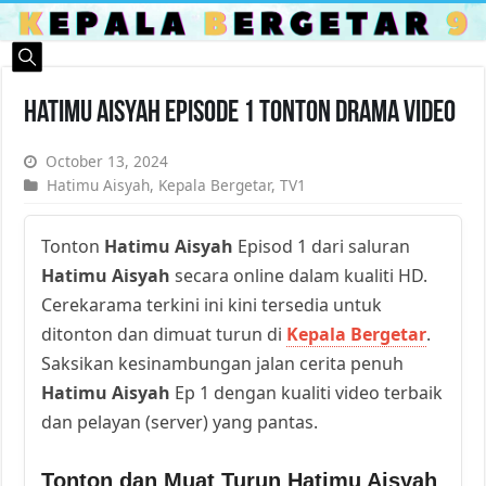
Hatimu Aisyah Episode 1 Tonton Drama Video
October 13, 2024
Hatimu Aisyah
,
Kepala Bergetar
,
TV1
Tonton
Hatimu Aisyah
Episod 1 dari saluran
Hatimu Aisyah
secara online dalam kualiti HD.
Cerekarama terkini ini kini tersedia untuk
ditonton dan dimuat turun di
Kepala Bergetar
.
Saksikan kesinambungan jalan cerita penuh
Hatimu Aisyah
Ep 1 dengan kualiti video terbaik
dan pelayan (server) yang pantas.
Tonton dan Muat Turun Hatimu Aisyah