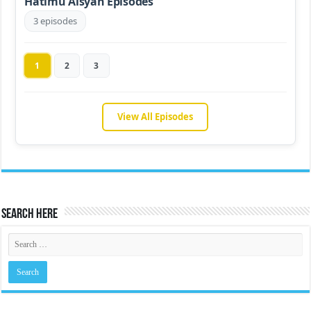
Hatimu Aisyah Episodes
3 episodes
1
2
3
View All Episodes
Search Here