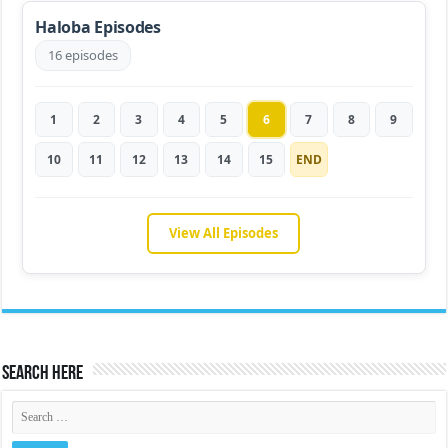
Haloba Episodes
16 episodes
1
2
3
4
5
6
7
8
9
10
11
12
13
14
15
END
View All Episodes
Search Here