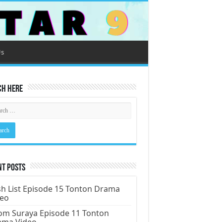
Us
ch Here
nt Posts
h List Episode 15 Tonton Drama
deo
m Suraya Episode 11 Tonton
ama Video