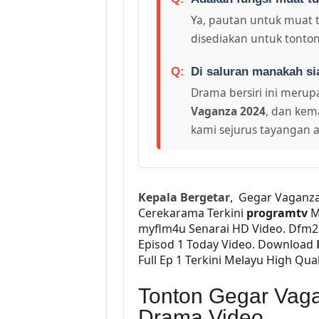
Ya, pautan untuk muat 
disediakan untuk tonton
Di saluran manakah si
Drama bersiri ini merupa
Vaganza 2024
, dan kema
kami sejurus tayangan a
Kepala Bergetar
, Gegar Vaganza
Cerekarama Terkini
programtv
M
myflm4u Senarai HD Video. Dfm
Episod 1 Today Video. Download
Full Ep 1 Terkini Melayu High Qual
Tonton Gegar Vag
Drama Video