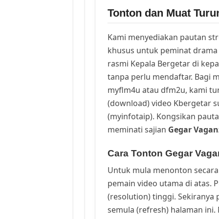
Tonton dan Muat Turu
Kami menyediakan pautan st
khusus untuk peminat drama 
rasmi Kepala Bergetar di kep
tanpa perlu mendaftar. Bagi m
myflm4u atau dfm2u, kami t
(download) video Kbergetar s
(myinfotaip). Kongsikan pauta
meminati sajian
Gegar Vagan
Cara Tonton Gegar Vaga
Untuk mula menonton secara 
pemain video utama di atas. 
(resolution) tinggi. Sekirany
semula (refresh) halaman ini