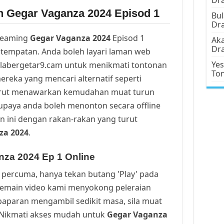
n Gegar Vaganza 2024 Episod 1
Bul
Dr
reaming
Gegar Vaganza 2024
Episod 1
Aka
Dr
tempatan. Anda boleh layari laman web
Yes
alabergetar9.cam untuk menikmati tontonan
To
ereka yang mencari alternatif seperti
urut menawarkan kemudahan muat turun
upaya anda boleh menonton secara offline
n ini dengan rakan-rakan yang turut
za 2024
.
nza 2024 Ep 1 Online
percuma, hanya tekan butang 'Play' pada
Pemain video kami menyokong peleraian
a paparan mengambil sedikit masa, sila muat
. Nikmati akses mudah untuk
Gegar Vaganza