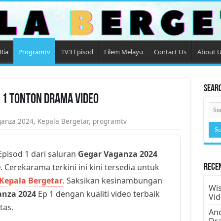
Ria
Programtv
TV3 Episod
Filem Melayu
Contact Us
About 
Sear
 1 Tonton Drama Video
ganza 2024
,
Kepala Bergetar
,
programtv
pisod 1 dari saluran
Gegar Vaganza 2024
. Cerekarama terkini ini kini tersedia untuk
Rece
Kepala Bergetar
. Saksikan kesinambungan
Wis
anza 2024
Ep 1 dengan kualiti video terbaik
Vi
tas.
Ano
Dr