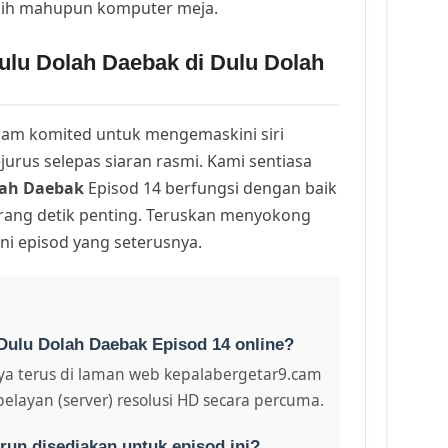
lih mahupun komputer meja.
ulu Dolah Daebak di Dulu Dolah
am komited untuk mengemaskini siri
urus selepas siaran rasmi. Kami sentiasa
lah Daebak
Episod 14 berfungsi dengan baik
arang detik penting. Teruskan menyokong
ni episod yang seterusnya.
Dulu Dolah Daebak Episod 14 online?
a terus di laman web kepalabergetar9.cam
pelayan (server) resolusi HD secara percuma.
run disediakan untuk episod ini?