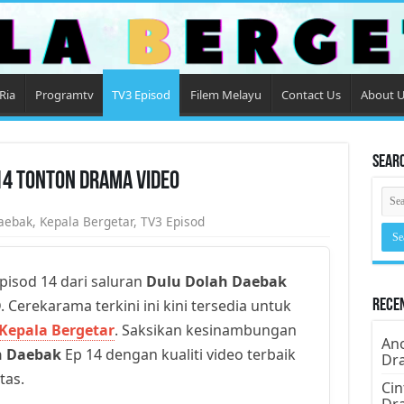
Ria
Programtv
TV3 Episod
Filem Melayu
Contact Us
About 
Sear
14 Tonton Drama Video
aebak
,
Kepala Bergetar
,
TV3 Episod
pisod 14 dari saluran
Dulu Dolah Daebak
. Cerekarama terkini ini kini tersedia untuk
Rece
Kepala Bergetar
. Saksikan kesinambungan
Ano
h Daebak
Ep 14 dengan kualiti video terbaik
Dr
tas.
Cin
Dr