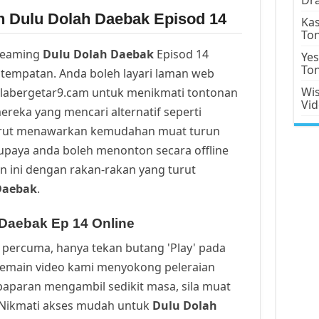
n Dulu Dolah Daebak Episod 14
Kas
To
reaming
Dulu Dolah Daebak
Episod 14
Yes
To
tempatan. Anda boleh layari laman web
Wis
alabergetar9.cam untuk menikmati tontonan
Vi
ereka yang mencari alternatif seperti
urut menawarkan kemudahan muat turun
upaya anda boleh menonton secara offline
n ini dengan rakan-rakan yang turut
Daebak
.
Daebak Ep 14 Online
percuma, hanya tekan butang 'Play' pada
Pemain video kami menyokong peleraian
a paparan mengambil sedikit masa, sila muat
. Nikmati akses mudah untuk
Dulu Dolah