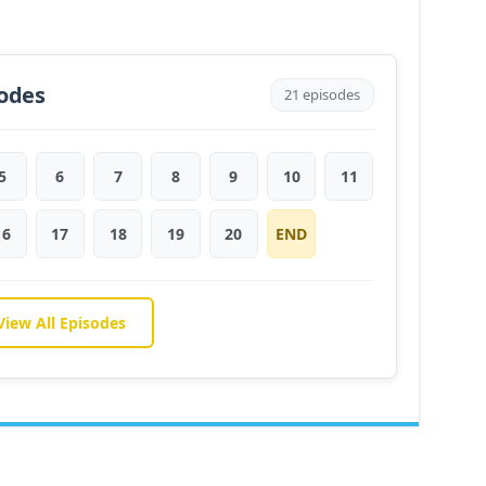
odes
21 episodes
5
6
7
8
9
10
11
16
17
18
19
20
END
View All Episodes