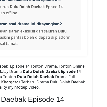
turun
Dulu Dolah Daebak
Episod 14
an offline.
aran asal drama ini ditayangkan?
kan siaran eksklusif dari saluran
Dulu
askini pantas boleh didapati di platform
sal tamat.
ebak Episode 14 Tonton Drama. Tonton Online
alay Drama
Dulu Dolah Daebak Episode 14
2u Tonton
Dulu Dolah Daebak
Drama Full
d
Kbergetar
Terbaru Drama Dulu Dolah Daebak
ality myinfotaip Video.
 Daebak Episode 14