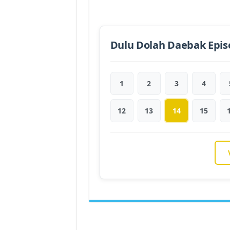
Dulu Dolah Daebak Epis
1
2
3
4
12
13
14
15