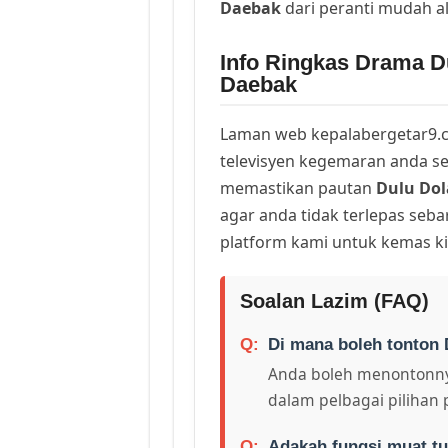
Daebak
dari peranti mudah a
Info Ringkas Drama D
Daebak
Laman web kepalabergetar9.c
televisyen kegemaran anda sej
memastikan pautan
Dulu Do
agar anda tidak terlepas seb
platform kami untuk kemas ki
Soalan Lazim (FAQ)
Di mana boleh tonton 
Anda boleh menontonny
dalam pelbagai pilihan 
Adakah fungsi muat tu