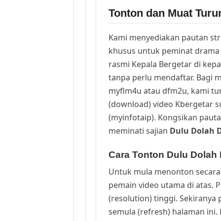
Tonton dan Muat Turu
Kami menyediakan pautan st
khusus untuk peminat drama 
rasmi Kepala Bergetar di kep
tanpa perlu mendaftar. Bagi m
myflm4u atau dfm2u, kami t
(download) video Kbergetar s
(myinfotaip). Kongsikan pauta
meminati sajian
Dulu Dolah 
Cara Tonton Dulu Dolah 
Untuk mula menonton secara 
pemain video utama di atas. 
(resolution) tinggi. Sekirany
semula (refresh) halaman ini