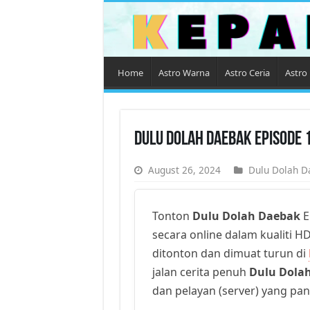
Home
Astro Warna
Astro Ceria
Astro 
Dulu Dolah Daebak Episode 
August 26, 2024
Dulu Dolah D
Tonton
Dulu Dolah Daebak
E
secara online dalam kualiti HD
ditonton dan dimuat turun di
jalan cerita penuh
Dulu Dola
dan pelayan (server) yang pan