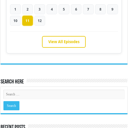
1
2
3
4
5
6
7
8
9
10
11
12
View All Episodes
Search Here
Recent Posts