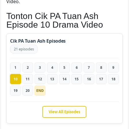
Video.
Tonton Cik PA Tuan Ash
Episode 10 Drama Video
Cik PA Tuan Ash Episodes
21 episodes
1
2
3
4
5
6
7
8
9
10
11
12
13
14
15
16
17
18
19
20
END
View All Episodes