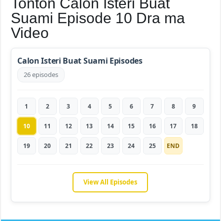
Tonton Calon Isteri Buat
Suami Episode 10 Dra ma
Video
Calon Isteri Buat Suami Episodes
26 episodes
1
2
3
4
5
6
7
8
9
10
11
12
13
14
15
16
17
18
19
20
21
22
23
24
25
END
View All Episodes