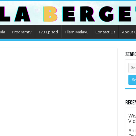
Ria
Programtv
TV3 Episod
Filem Melayu
Contact Us
About 
Sear
Rece
Wis
Vi
Ano
Dr