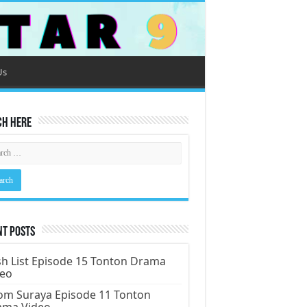
Us
ch Here
nt Posts
h List Episode 15 Tonton Drama
deo
m Suraya Episode 11 Tonton
ama Video