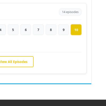
14 episodes
4
5
6
7
8
9
10
View All Episodes