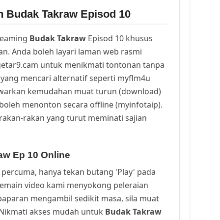
n Budak Takraw Episod 10
reaming
Budak Takraw
Episod 10 khusus
n. Anda boleh layari laman web rasmi
getar9.cam untuk menikmati tontonan tanpa
yang mencari alternatif seperti myflm4u
awarkan kemudahan muat turun (download)
oleh menonton secara offline (myinfotaip).
rakan-rakan yang turut meminati sajian
aw Ep 10 Online
percuma, hanya tekan butang 'Play' pada
Pemain video kami menyokong peleraian
a paparan mengambil sedikit masa, sila muat
. Nikmati akses mudah untuk
Budak Takraw