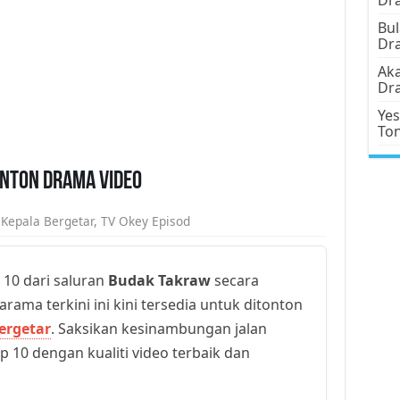
Bul
Dr
Aka
Dr
Yes
To
onton Drama Video
,
Kepala Bergetar
,
TV Okey Episod
 10 dari saluran
Budak Takraw
secara
arama terkini ini kini tersedia untuk ditonton
ergetar
. Saksikan kesinambungan jalan
p 10 dengan kualiti video terbaik dan