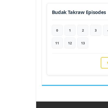
Budak Takraw Episodes
0
1
2
3
11
12
13