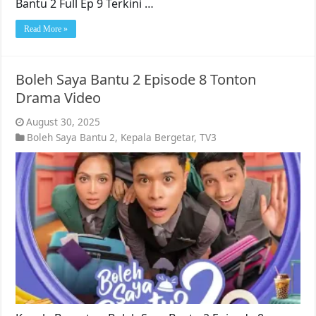
Bantu 2 Full Ep 9 Terkini …
Read More »
Boleh Saya Bantu 2 Episode 8 Tonton
Drama Video
August 30, 2025
Boleh Saya Bantu 2
,
Kepala Bergetar
,
TV3