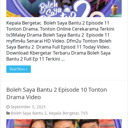
Kepala Bergetar, Boleh Saya Bantu 2 Episode 11
Tonton Drama. Tonton Online Cerekarama Terkini
tv3Malay Drama Boleh Saya Bantu 2 Episode 11
myflm4u Senarai HD Video. Dfm2u Tonton Boleh
Saya Bantu 2 Drama Full Episod 11 Today Video.
Download Kbergetar Terbaru Drama Boleh Saya
Bantu 2 Full Ep 11 Terkini …
Read More »
Boleh Saya Bantu 2 Episode 10 Tonton
Drama Video
September 5, 2025
Boleh Saya Bantu 2
,
Kepala Bergetar
,
TV3