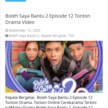
Boleh Saya Bantu 2 Episode 12 Tonton
Drama Video
September 15, 2025
Boleh Saya Bantu 2
,
Kepala Bergetar
,
TV3
Kepala Bergetar, Boleh Saya Bantu 2 Episode 12
Tonton Drama. Tonton Online Cerekarama Terkini
tv3Malay Drama Boleh Saya Bantu 2 Episode 12