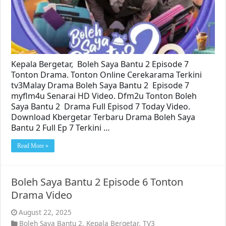
Kepala Bergetar, Boleh Saya Bantu 2 Episode 7
Tonton Drama. Tonton Online Cerekarama Terkini
tv3Malay Drama Boleh Saya Bantu 2 Episode 7
myflm4u Senarai HD Video. Dfm2u Tonton Boleh
Saya Bantu 2 Drama Full Episod 7 Today Video.
Download Kbergetar Terbaru Drama Boleh Saya
Bantu 2 Full Ep 7 Terkini …
Read More »
Boleh Saya Bantu 2 Episode 6 Tonton
Drama Video
August 22, 2025
Boleh Saya Bantu 2
,
Kepala Bergetar
,
TV3