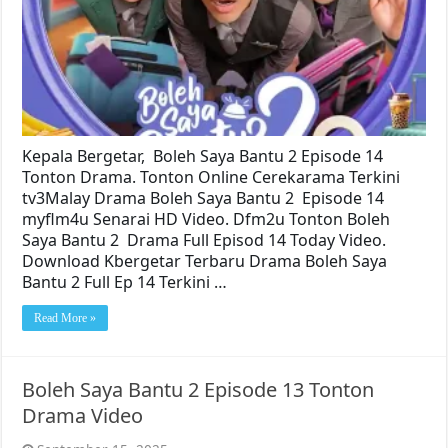
Kepala Bergetar, Boleh Saya Bantu 2 Episode 14
Tonton Drama. Tonton Online Cerekarama Terkini
tv3Malay Drama Boleh Saya Bantu 2 Episode 14
myflm4u Senarai HD Video. Dfm2u Tonton Boleh
Saya Bantu 2 Drama Full Episod 14 Today Video.
Download Kbergetar Terbaru Drama Boleh Saya
Bantu 2 Full Ep 14 Terkini …
Read More »
Boleh Saya Bantu 2 Episode 13 Tonton
Drama Video