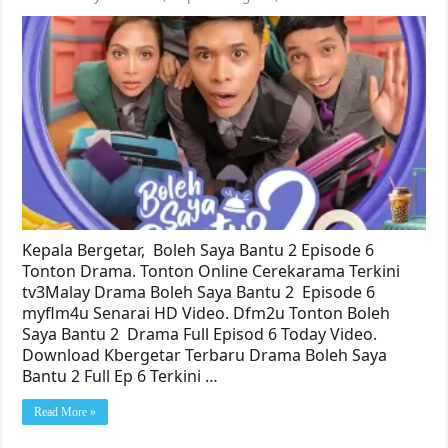
Kepala Bergetar, Boleh Saya Bantu 2 Episode 6
Tonton Drama. Tonton Online Cerekarama Terkini
tv3Malay Drama Boleh Saya Bantu 2 Episode 6
myflm4u Senarai HD Video. Dfm2u Tonton Boleh
Saya Bantu 2 Drama Full Episod 6 Today Video.
Download Kbergetar Terbaru Drama Boleh Saya
Bantu 2 Full Ep 6 Terkini …
Read More »