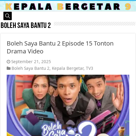
Boleh Saya Bantu 2
Boleh Saya Bantu 2 Episode 15 Tonton
Drama Video
September 21, 2025
Boleh Saya Bantu 2
,
Kepala Bergetar
,
TV3