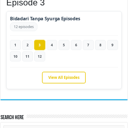
Episode 3
Bidadari Tanpa Syurga Episodes
12 episodes
1
2
3
4
5
6
7
8
9
10
11
12
View All Episodes
Search Here