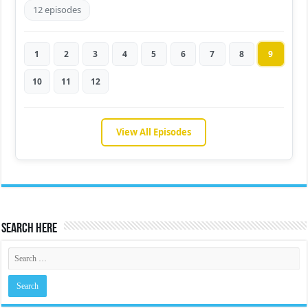
12 episodes
1
2
3
4
5
6
7
8
9
10
11
12
View All Episodes
Search Here