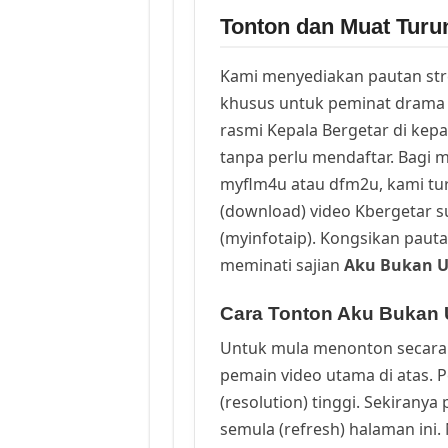
Tonton dan Muat Turu
Kami menyediakan pautan st
khusus untuk peminat drama 
rasmi Kepala Bergetar di kep
tanpa perlu mendaftar. Bagi m
myflm4u atau dfm2u, kami t
(download) video Kbergetar s
(myinfotaip). Kongsikan pauta
meminati sajian
Aku Bukan U
Cara Tonton Aku Bukan U
Untuk mula menonton secara 
pemain video utama di atas. 
(resolution) tinggi. Sekirany
semula (refresh) halaman ini