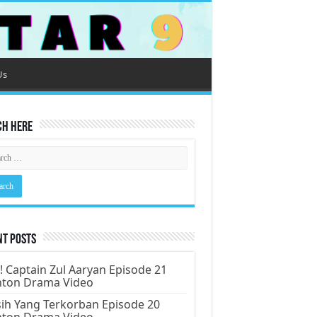
Us
ch Here
nt Posts
! Captain Zul Aaryan Episode 21
nton Drama Video
ih Yang Terkorban Episode 20
nton Drama Video