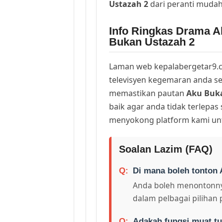
Ustazah 2
dari peranti muda
Info Ringkas Drama A
Bukan Ustazah 2
Laman web kepalabergetar9.c
televisyen kegemaran anda sej
memastikan pautan
Aku Buka
baik agar anda tidak terlepas
menyokong platform kami unt
Soalan Lazim (FAQ)
Di mana boleh tonton 
Anda boleh menontonny
dalam pelbagai pilihan 
Adakah fungsi muat tu