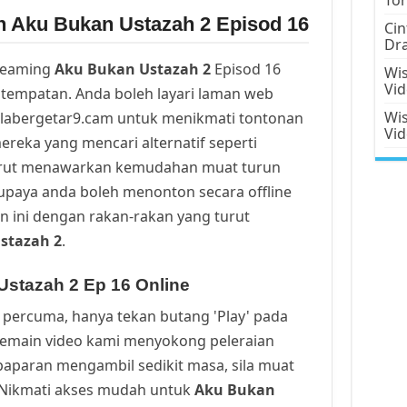
n Aku Bukan Ustazah 2 Episod 16
Cin
Dr
reaming
Aku Bukan Ustazah 2
Episod 16
Wis
Vi
tempatan. Anda boleh layari laman web
Wis
alabergetar9.cam untuk menikmati tontonan
Vi
ereka yang mencari alternatif seperti
urut menawarkan kemudahan muat turun
upaya anda boleh menonton secara offline
n ini dengan rakan-rakan yang turut
stazah 2
.
stazah 2 Ep 16 Online
percuma, hanya tekan butang 'Play' pada
Pemain video kami menyokong peleraian
a paparan mengambil sedikit masa, sila muat
. Nikmati akses mudah untuk
Aku Bukan