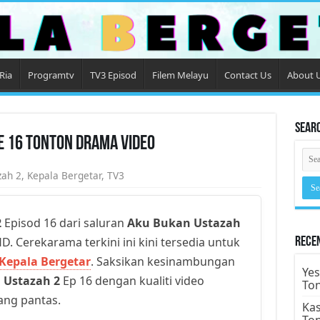
Ria
Programtv
TV3 Episod
Filem Melayu
Contact Us
About 
Sear
e 16 Tonton Drama Video
zah 2
,
Kepala Bergetar
,
TV3
2
Episod 16 dari saluran
Aku Bukan Ustazah
D. Cerekarama terkini ini kini tersedia untuk
Rece
Kepala Bergetar
. Saksikan kesinambungan
Yes
 Ustazah 2
Ep 16 dengan kualiti video
To
yang pantas.
Kas
To